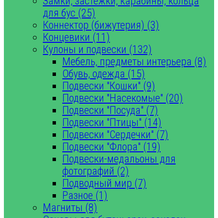
Замки, застежки, карабины, кольца
для бус (25)
Коннектор (бижутерия) (3)
Концевики (11)
Кулоны и подвески (132)
Мебель, предметы интерьера (8)
Обувь, одежда (15)
Подвески "Кошки" (9)
Подвески "Насекомые" (20)
Подвески "Посуда" (7)
Подвески "Птицы" (14)
Подвески "Сердечки" (7)
Подвески "Флора" (19)
Подвески-медальоны для
фотографий (2)
Подводный мир (7)
Разное (1)
Магниты (8)