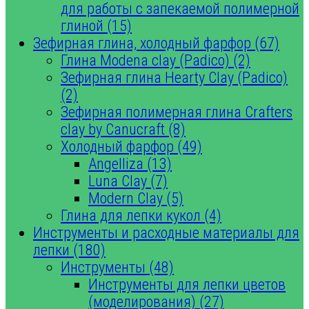
для работы с запекаемой полимерной
глиной (15)
Зефирная глина, холодный фарфор (67)
Глина Modena clay (Padico) (2)
Зефирная глина Hearty Clay (Padico)
(2)
Зефирная полимерная глина Crafters
clay by Canucraft (8)
Холодный фарфор (49)
Angelliza (13)
Luna Clay (7)
Modern Clay (5)
Глина для лепки кукол (4)
Инструменты и расходные материалы для
лепки (180)
Инструменты (48)
Инструменты для лепки цветов
(моделирования) (27)