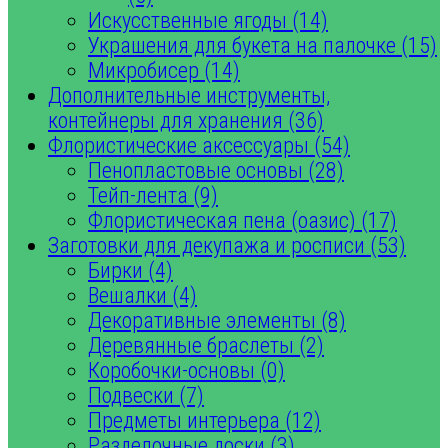
Искусственные ягоды (14)
Украшения для букета на палочке (15)
Микробисер (14)
Дополнительные инструменты,
контейнеры для хранения (36)
Флористические аксессуары (54)
Пенопластовые основы (28)
Тейп-лента (9)
Флористическая пена (оазис) (17)
Заготовки для декупажа и росписи (53)
Бирки (4)
Вешалки (4)
Декоративные элементы (8)
Деревянные браслеты (2)
Коробочки-основы (0)
Подвески (7)
Предметы интерьера (12)
Разделочные доски (3)