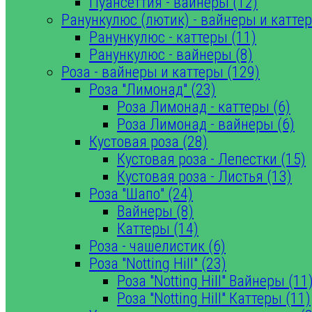
Пуансеттия - вайнеры (12)
Ранункулюс (лютик) - вайнеры и каттер
Ранункулюс - каттеры (11)
Ранункулюс - вайнеры (8)
Роза - вайнеры и каттеры (129)
Роза "Лимонад" (23)
Роза Лимонад - каттеры (6)
Роза Лимонад - вайнеры (6)
Кустовая роза (28)
Кустовая роза - Лепестки (15)
Кустовая роза - Листья (13)
Роза "Шапо" (24)
Вайнеры (8)
Каттеры (14)
Роза - чашелистик (6)
Роза "Notting Hill" (23)
Роза "Notting Hill" Вайнеры (11
Роза "Notting Hill" Каттеры (11)