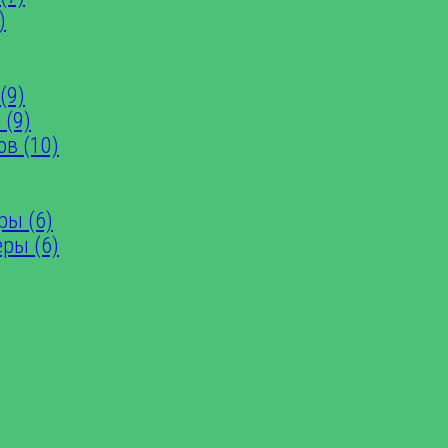
)
(9)
 (9)
ов (10)
ры (6)
еры (6)