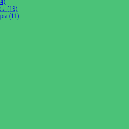
4)
ры (13)
ры (11)