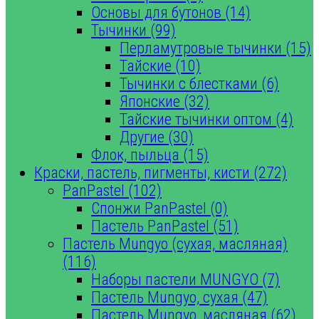
Основы для бутонов (14)
Тычинки (99)
Перламутровые тычинки (15)
Тайские (10)
Тычинки с блестками (6)
Японские (32)
Тайские тычинки оптом (4)
Другие (30)
Флок, пыльца (15)
Краски, пастель, пигменты, кисти (272)
PanPastel (102)
Спонжи PanPastel (0)
Пастель PanPastel (51)
Пастель Mungyo (сухая, масляная)
(116)
Наборы пастели MUNGYO (7)
Пастель Mungyo, сухая (47)
Пастель Mungyo, масляная (62)