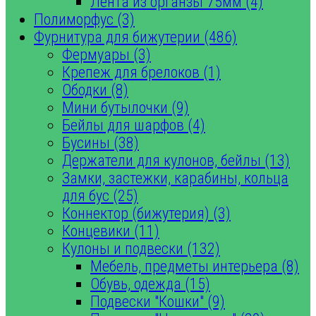
Лента из органзы 75мм (4)
Полиморфус (3)
Фурнитура для бижутерии (486)
Фермуары (3)
Крепеж для брелоков (1)
Ободки (8)
Мини бутылочки (9)
Бейлы для шарфов (4)
Бусины (38)
Держатели для кулонов, бейлы (13)
Замки, застежки, карабины, кольца
для бус (25)
Коннектор (бижутерия) (3)
Концевики (11)
Кулоны и подвески (132)
Мебель, предметы интерьера (8)
Обувь, одежда (15)
Подвески "Кошки" (9)