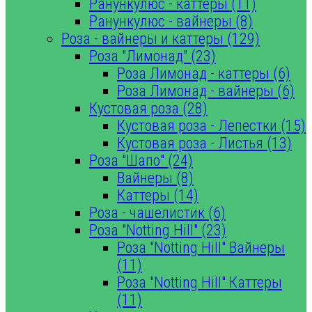
Ранункулюс - каттеры (11)
Ранункулюс - вайнеры (8)
Роза - вайнеры и каттеры (129)
Роза "Лимонад" (23)
Роза Лимонад - каттеры (6)
Роза Лимонад - вайнеры (6)
Кустовая роза (28)
Кустовая роза - Лепестки (15)
Кустовая роза - Листья (13)
Роза "Шапо" (24)
Вайнеры (8)
Каттеры (14)
Роза - чашелистик (6)
Роза "Notting Hill" (23)
Роза "Notting Hill" Вайнеры
(11)
Роза "Notting Hill" Каттеры
(11)