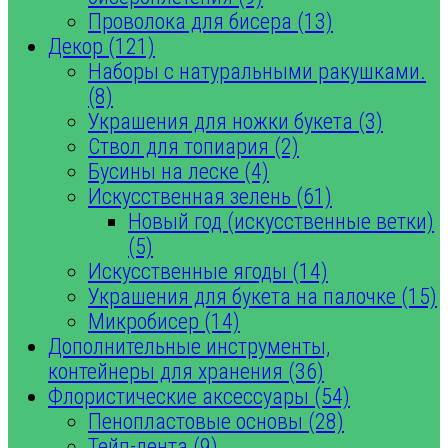
Проволока для бисера (13)
Декор (121)
Наборы с натуральными ракушками.
(8)
Украшения для ножки букета (3)
Ствол для топиария (2)
Бусины на леске (4)
Искусственная зелень (61)
Новый год (искусственные ветки)
(5)
Искусственные ягоды (14)
Украшения для букета на палочке (15)
Микробисер (14)
Дополнительные инструменты,
контейнеры для хранения (36)
Флористические аксессуары (54)
Пенопластовые основы (28)
Тейп-лента (9)