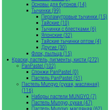
Основы для бутонов (14)
Тычинки (99)
Перламутровые тычинки (15)
Тайские (10)
Тычинки с блестками (6)
Японские (32)
Тайские тычинки оптом (4)
Другие (30)
Флок, пыльца (15)
Краски, пастель, пигменты, кисти (272)
PanPastel (102)
Спонжи PanPastel (0)
Пастель PanPastel (51)
Пастель Mungyo (сухая, масляная)
(116)
Наборы пастели MUNGYO (7)
Пастель Mungyo, сухая (47)
Пастель Mungyo, масляная (62)