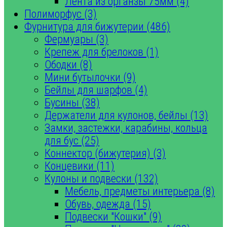
Лента из органзы 75мм (4)
Полиморфус (3)
Фурнитура для бижутерии (486)
Фермуары (3)
Крепеж для брелоков (1)
Ободки (8)
Мини бутылочки (9)
Бейлы для шарфов (4)
Бусины (38)
Держатели для кулонов, бейлы (13)
Замки, застежки, карабины, кольца
для бус (25)
Коннектор (бижутерия) (3)
Концевики (11)
Кулоны и подвески (132)
Мебель, предметы интерьера (8)
Обувь, одежда (15)
Подвески "Кошки" (9)