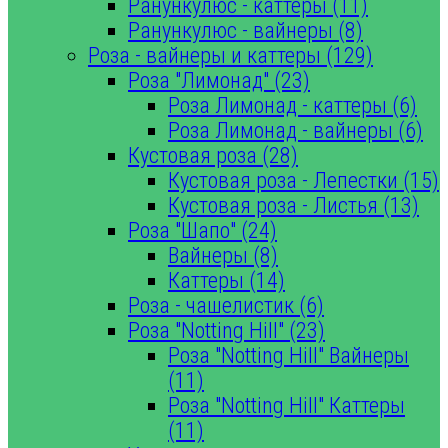
Ранункулюс - каттеры (11)
Ранункулюс - вайнеры (8)
Роза - вайнеры и каттеры (129)
Роза "Лимонад" (23)
Роза Лимонад - каттеры (6)
Роза Лимонад - вайнеры (6)
Кустовая роза (28)
Кустовая роза - Лепестки (15)
Кустовая роза - Листья (13)
Роза "Шапо" (24)
Вайнеры (8)
Каттеры (14)
Роза - чашелистик (6)
Роза "Notting Hill" (23)
Роза "Notting Hill" Вайнеры
(11)
Роза "Notting Hill" Каттеры
(11)