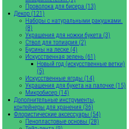
Проволока для бисера (13)
Декор (121)
Наборы с натуральными ракушками.
(8)
Украшения для ножки букета (3)
Ствол для топиария (2)
Бусины на леске (4)
Искусственная зелень (61)
Новый год (искусственные ветки)
(5)
Искусственные ягоды (14)
Украшения для букета на палочке (15)
Микробисер (14)
Дополнительные инструменты,
контейнеры для хранения (36)
Флористические аксессуары (54)
Пенопластовые основы (28)
Тейп-лента (9)