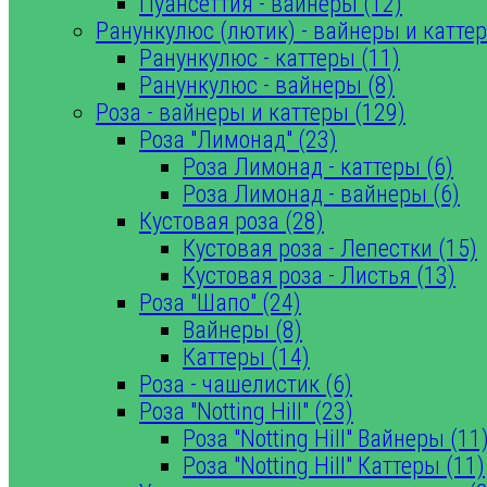
Пуансеттия - вайнеры (12)
Ранункулюс (лютик) - вайнеры и каттер
Ранункулюс - каттеры (11)
Ранункулюс - вайнеры (8)
Роза - вайнеры и каттеры (129)
Роза "Лимонад" (23)
Роза Лимонад - каттеры (6)
Роза Лимонад - вайнеры (6)
Кустовая роза (28)
Кустовая роза - Лепестки (15)
Кустовая роза - Листья (13)
Роза "Шапо" (24)
Вайнеры (8)
Каттеры (14)
Роза - чашелистик (6)
Роза "Notting Hill" (23)
Роза "Notting Hill" Вайнеры (11
Роза "Notting Hill" Каттеры (11)