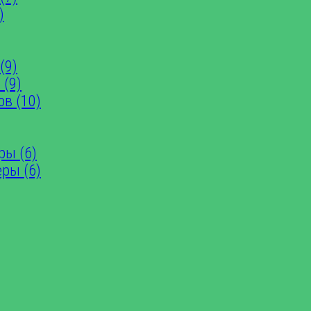
)
(9)
 (9)
ов (10)
ры (6)
еры (6)