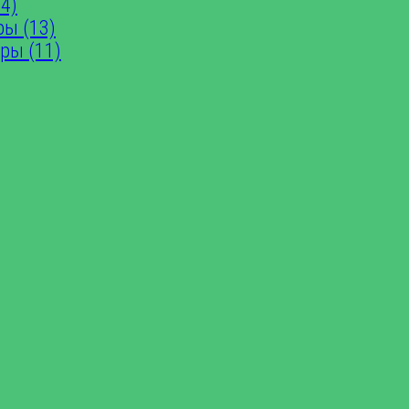
4)
ры (13)
ры (11)