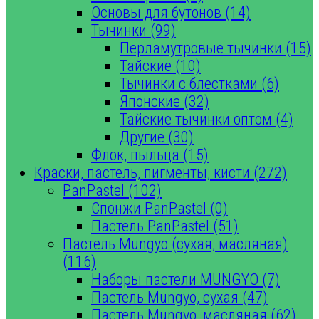
Основы для бутонов (14)
Тычинки (99)
Перламутровые тычинки (15)
Тайские (10)
Тычинки с блестками (6)
Японские (32)
Тайские тычинки оптом (4)
Другие (30)
Флок, пыльца (15)
Краски, пастель, пигменты, кисти (272)
PanPastel (102)
Спонжи PanPastel (0)
Пастель PanPastel (51)
Пастель Mungyo (сухая, масляная)
(116)
Наборы пастели MUNGYO (7)
Пастель Mungyo, сухая (47)
Пастель Mungyo, масляная (62)