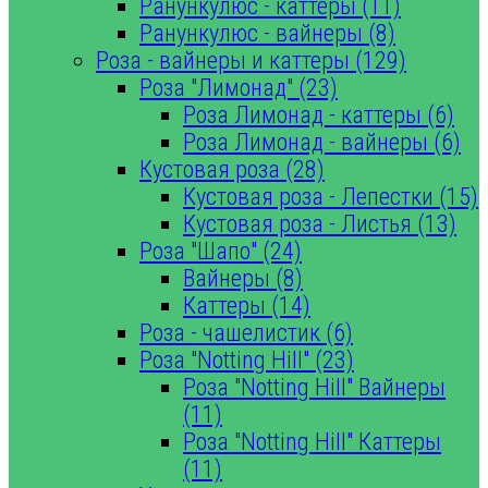
Ранункулюс - каттеры (11)
Ранункулюс - вайнеры (8)
Роза - вайнеры и каттеры (129)
Роза "Лимонад" (23)
Роза Лимонад - каттеры (6)
Роза Лимонад - вайнеры (6)
Кустовая роза (28)
Кустовая роза - Лепестки (15)
Кустовая роза - Листья (13)
Роза "Шапо" (24)
Вайнеры (8)
Каттеры (14)
Роза - чашелистик (6)
Роза "Notting Hill" (23)
Роза "Notting Hill" Вайнеры
(11)
Роза "Notting Hill" Каттеры
(11)