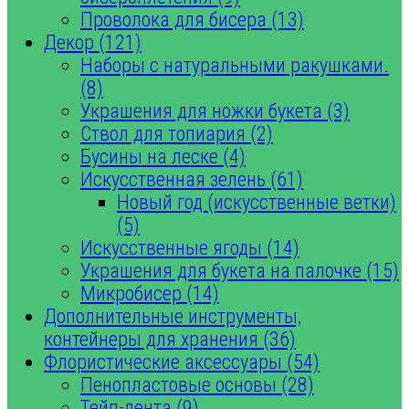
Проволока для бисера (13)
Декор (121)
Наборы с натуральными ракушками.
(8)
Украшения для ножки букета (3)
Ствол для топиария (2)
Бусины на леске (4)
Искусственная зелень (61)
Новый год (искусственные ветки)
(5)
Искусственные ягоды (14)
Украшения для букета на палочке (15)
Микробисер (14)
Дополнительные инструменты,
контейнеры для хранения (36)
Флористические аксессуары (54)
Пенопластовые основы (28)
Тейп-лента (9)