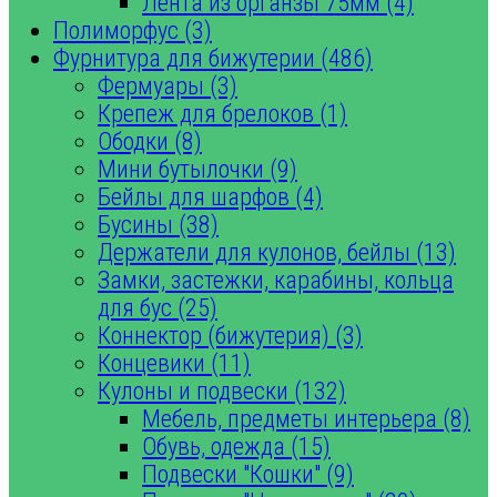
Лента из органзы 75мм (4)
Полиморфус (3)
Фурнитура для бижутерии (486)
Фермуары (3)
Крепеж для брелоков (1)
Ободки (8)
Мини бутылочки (9)
Бейлы для шарфов (4)
Бусины (38)
Держатели для кулонов, бейлы (13)
Замки, застежки, карабины, кольца
для бус (25)
Коннектор (бижутерия) (3)
Концевики (11)
Кулоны и подвески (132)
Мебель, предметы интерьера (8)
Обувь, одежда (15)
Подвески "Кошки" (9)