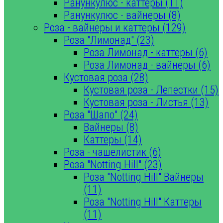
Ранункулюс - каттеры (11)
Ранункулюс - вайнеры (8)
Роза - вайнеры и каттеры (129)
Роза "Лимонад" (23)
Роза Лимонад - каттеры (6)
Роза Лимонад - вайнеры (6)
Кустовая роза (28)
Кустовая роза - Лепестки (15)
Кустовая роза - Листья (13)
Роза "Шапо" (24)
Вайнеры (8)
Каттеры (14)
Роза - чашелистик (6)
Роза "Notting Hill" (23)
Роза "Notting Hill" Вайнеры
(11)
Роза "Notting Hill" Каттеры
(11)