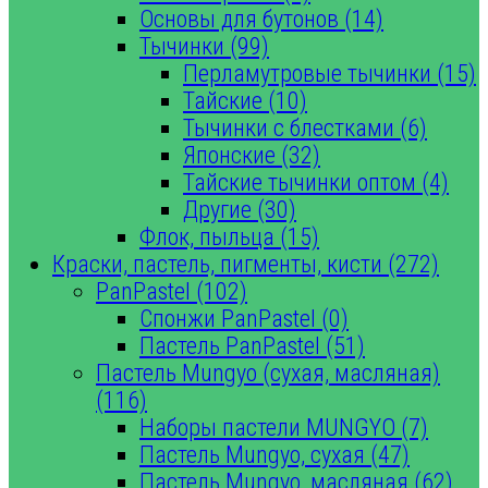
Основы для бутонов (14)
Тычинки (99)
Перламутровые тычинки (15)
Тайские (10)
Тычинки с блестками (6)
Японские (32)
Тайские тычинки оптом (4)
Другие (30)
Флок, пыльца (15)
Краски, пастель, пигменты, кисти (272)
PanPastel (102)
Спонжи PanPastel (0)
Пастель PanPastel (51)
Пастель Mungyo (сухая, масляная)
(116)
Наборы пастели MUNGYO (7)
Пастель Mungyo, сухая (47)
Пастель Mungyo, масляная (62)