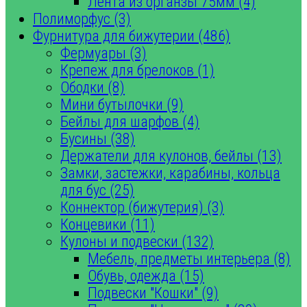
Лента из органзы 75мм (4)
Полиморфус (3)
Фурнитура для бижутерии (486)
Фермуары (3)
Крепеж для брелоков (1)
Ободки (8)
Мини бутылочки (9)
Бейлы для шарфов (4)
Бусины (38)
Держатели для кулонов, бейлы (13)
Замки, застежки, карабины, кольца
для бус (25)
Коннектор (бижутерия) (3)
Концевики (11)
Кулоны и подвески (132)
Мебель, предметы интерьера (8)
Обувь, одежда (15)
Подвески "Кошки" (9)