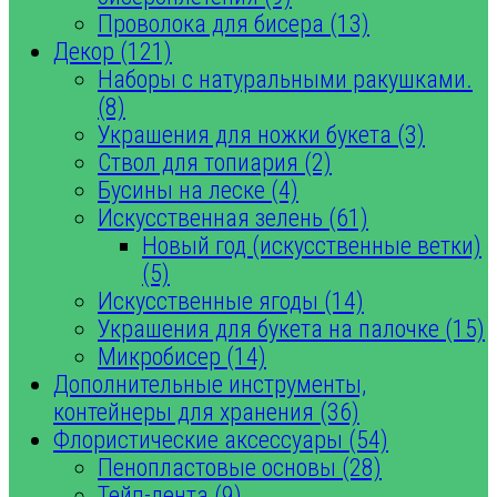
Проволока для бисера (13)
Декор (121)
Наборы с натуральными ракушками.
(8)
Украшения для ножки букета (3)
Ствол для топиария (2)
Бусины на леске (4)
Искусственная зелень (61)
Новый год (искусственные ветки)
(5)
Искусственные ягоды (14)
Украшения для букета на палочке (15)
Микробисер (14)
Дополнительные инструменты,
контейнеры для хранения (36)
Флористические аксессуары (54)
Пенопластовые основы (28)
Тейп-лента (9)