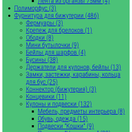
Лента из органзы 75мм (4)
Полиморфус (3)
Фурнитура для бижутерии (486)
Фермуары (3)
Крепеж для брелоков (1)
Ободки (8)
Мини бутылочки (9)
Бейлы для шарфов (4)
Бусины (38)
Держатели для кулонов, бейлы (13)
Замки, застежки, карабины, кольца
для бус (25)
Коннектор (бижутерия) (3)
Концевики (11)
Кулоны и подвески (132)
Мебель, предметы интерьера (8)
Обувь, одежда (15)
Подвески "Кошки" (9)