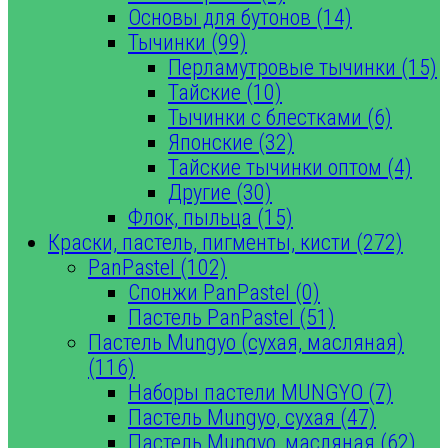
Основы для бутонов (14)
Тычинки (99)
Перламутровые тычинки (15)
Тайские (10)
Тычинки с блестками (6)
Японские (32)
Тайские тычинки оптом (4)
Другие (30)
Флок, пыльца (15)
Краски, пастель, пигменты, кисти (272)
PanPastel (102)
Спонжи PanPastel (0)
Пастель PanPastel (51)
Пастель Mungyo (сухая, масляная)
(116)
Наборы пастели MUNGYO (7)
Пастель Mungyo, сухая (47)
Пастель Mungyo, масляная (62)