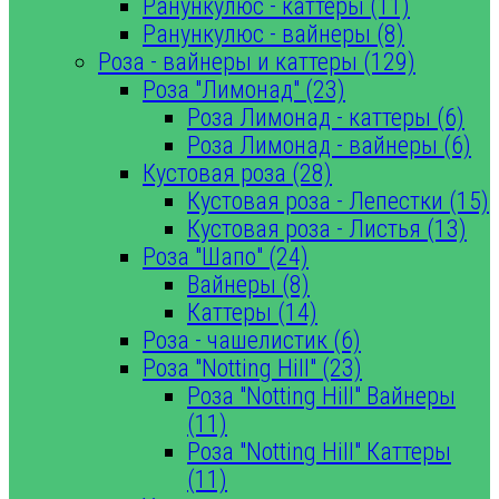
Ранункулюс - каттеры (11)
Ранункулюс - вайнеры (8)
Роза - вайнеры и каттеры (129)
Роза "Лимонад" (23)
Роза Лимонад - каттеры (6)
Роза Лимонад - вайнеры (6)
Кустовая роза (28)
Кустовая роза - Лепестки (15)
Кустовая роза - Листья (13)
Роза "Шапо" (24)
Вайнеры (8)
Каттеры (14)
Роза - чашелистик (6)
Роза "Notting Hill" (23)
Роза "Notting Hill" Вайнеры
(11)
Роза "Notting Hill" Каттеры
(11)