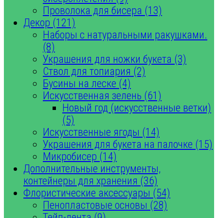
Проволока для бисера (13)
Декор (121)
Наборы с натуральными ракушками.
(8)
Украшения для ножки букета (3)
Ствол для топиария (2)
Бусины на леске (4)
Искусственная зелень (61)
Новый год (искусственные ветки)
(5)
Искусственные ягоды (14)
Украшения для букета на палочке (15)
Микробисер (14)
Дополнительные инструменты,
контейнеры для хранения (36)
Флористические аксессуары (54)
Пенопластовые основы (28)
Тейп-лента (9)