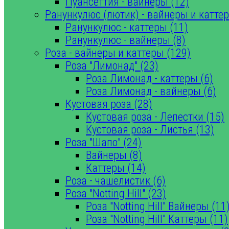
Пуансеттия - вайнеры (12)
Ранункулюс (лютик) - вайнеры и каттер
Ранункулюс - каттеры (11)
Ранункулюс - вайнеры (8)
Роза - вайнеры и каттеры (129)
Роза "Лимонад" (23)
Роза Лимонад - каттеры (6)
Роза Лимонад - вайнеры (6)
Кустовая роза (28)
Кустовая роза - Лепестки (15)
Кустовая роза - Листья (13)
Роза "Шапо" (24)
Вайнеры (8)
Каттеры (14)
Роза - чашелистик (6)
Роза "Notting Hill" (23)
Роза "Notting Hill" Вайнеры (11
Роза "Notting Hill" Каттеры (11)