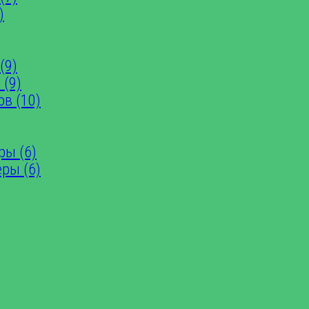
)
(9)
 (9)
ов (10)
ры (6)
еры (6)