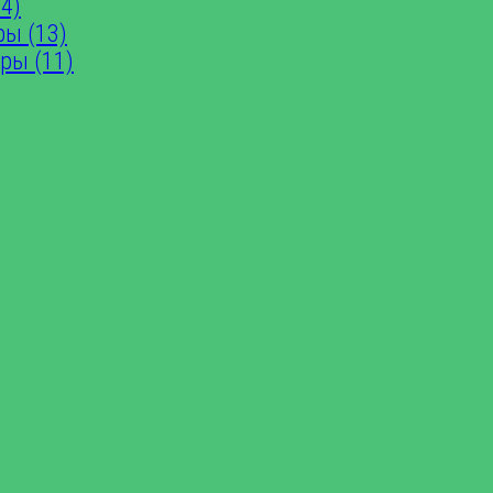
4)
ры (13)
ры (11)