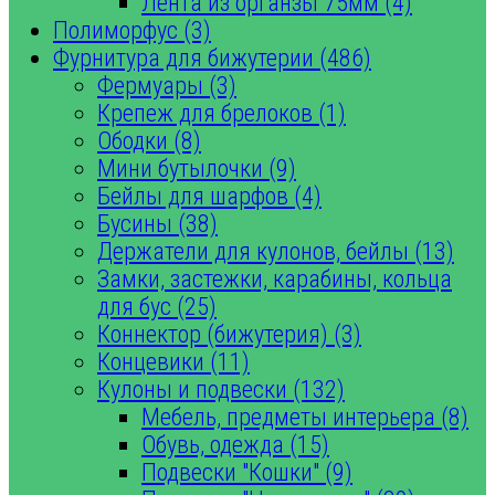
Лента из органзы 75мм (4)
Полиморфус (3)
Фурнитура для бижутерии (486)
Фермуары (3)
Крепеж для брелоков (1)
Ободки (8)
Мини бутылочки (9)
Бейлы для шарфов (4)
Бусины (38)
Держатели для кулонов, бейлы (13)
Замки, застежки, карабины, кольца
для бус (25)
Коннектор (бижутерия) (3)
Концевики (11)
Кулоны и подвески (132)
Мебель, предметы интерьера (8)
Обувь, одежда (15)
Подвески "Кошки" (9)