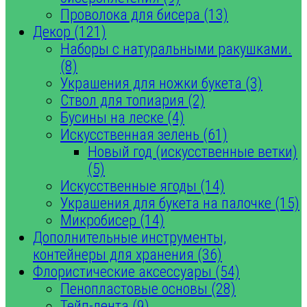
Проволока для бисера (13)
Декор (121)
Наборы с натуральными ракушками.
(8)
Украшения для ножки букета (3)
Ствол для топиария (2)
Бусины на леске (4)
Искусственная зелень (61)
Новый год (искусственные ветки)
(5)
Искусственные ягоды (14)
Украшения для букета на палочке (15)
Микробисер (14)
Дополнительные инструменты,
контейнеры для хранения (36)
Флористические аксессуары (54)
Пенопластовые основы (28)
Тейп-лента (9)