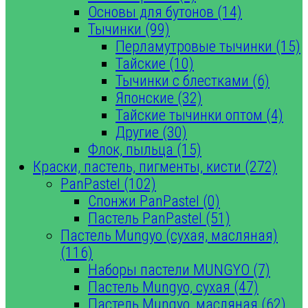
Основы для бутонов (14)
Тычинки (99)
Перламутровые тычинки (15)
Тайские (10)
Тычинки с блестками (6)
Японские (32)
Тайские тычинки оптом (4)
Другие (30)
Флок, пыльца (15)
Краски, пастель, пигменты, кисти (272)
PanPastel (102)
Спонжи PanPastel (0)
Пастель PanPastel (51)
Пастель Mungyo (сухая, масляная)
(116)
Наборы пастели MUNGYO (7)
Пастель Mungyo, сухая (47)
Пастель Mungyo, масляная (62)