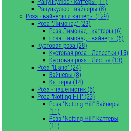
Ранункулюс - каттеры (11)
Ранункулюс - вайнеры (8)
Роза - вайнеры и каттеры (129)
Роза "Лимонад" (23)
Роза Лимонад - каттеры (6)
Роза Лимонад - вайнеры (6)
Кустовая роза (28)
Кустовая роза - Лепестки (15)
Кустовая роза - Листья (13)
Роза "Шапо" (24)
Вайнеры (8)
Каттеры (14)
Роза - чашелистик (6)
Роза "Notting Hill" (23)
Роза "Notting Hill" Вайнеры
(11)
Роза "Notting Hill" Каттеры
(11)