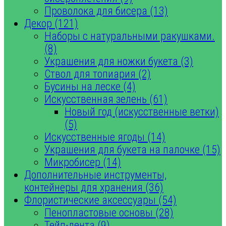
Проволока для бисера (13)
Декор (121)
Наборы с натуральными ракушками.
(8)
Украшения для ножки букета (3)
Ствол для топиария (2)
Бусины на леске (4)
Искусственная зелень (61)
Новый год (искусственные ветки)
(5)
Искусственные ягоды (14)
Украшения для букета на палочке (15)
Микробисер (14)
Дополнительные инструменты,
контейнеры для хранения (36)
Флористические аксессуары (54)
Пенопластовые основы (28)
Тейп-лента (9)