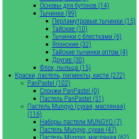
Основы для бутонов (14)
Тычинки (99)
Перламутровые тычинки (15)
Тайские (10)
Тычинки с блестками (6)
Японские (32)
Тайские тычинки оптом (4)
Другие (30)
Флок, пыльца (15)
Краски, пастель, пигменты, кисти (272)
PanPastel (102)
Спонжи PanPastel (0)
Пастель PanPastel (51)
Пастель Mungyo (сухая, масляная)
(116)
Наборы пастели MUNGYO (7)
Пастель Mungyo, сухая (47)
Пастель Mungyo, масляная (62)