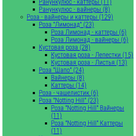
Ранункулюс - каттеры (11)
Ранункулюс - вайнеры (8)
Роза - вайнеры и каттеры (129)
Роза "Лимонад" (23)
Роза Лимонад - каттеры (6)
Роза Лимонад - вайнеры (6)
Кустовая роза (28)
Кустовая роза - Лепестки (15)
Кустовая роза - Листья (13)
Роза "Шапо" (24)
Вайнеры (8)
Каттеры (14)
Роза - чашелистик (6)
Роза "Notting Hill" (23)
Роза "Notting Hill" Вайнеры
(11)
Роза "Notting Hill" Каттеры
(11)