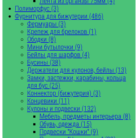
Лента из органзы 75мм (4)
Полиморфус (3)
Фурнитура для бижутерии (486)
Фермуары (3)
Крепеж для брелоков (1)
Ободки (8)
Мини бутылочки (9)
Бейлы для шарфов (4)
Бусины (38)
Держатели для кулонов, бейлы (13)
Замки, застежки, карабины, кольца
для бус (25)
Коннектор (бижутерия) (3)
Концевики (11)
Кулоны и подвески (132)
Мебель, предметы интерьера (8)
Обувь, одежда (15)
Подвески "Кошки" (9)