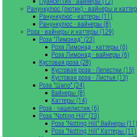
Пуансеттия - вайнеры (12)
Ранункулюс (лютик) - вайнеры и каттер
Ранункулюс - каттеры (11)
Ранункулюс - вайнеры (8)
Роза - вайнеры и каттеры (129)
Роза "Лимонад" (23)
Роза Лимонад - каттеры (6)
Роза Лимонад - вайнеры (6)
Кустовая роза (28)
Кустовая роза - Лепестки (15)
Кустовая роза - Листья (13)
Роза "Шапо" (24)
Вайнеры (8)
Каттеры (14)
Роза - чашелистик (6)
Роза "Notting Hill" (23)
Роза "Notting Hill" Вайнеры (11
Роза "Notting Hill" Каттеры (11)