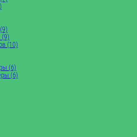
)
(9)
 (9)
ов (10)
ры (6)
еры (6)