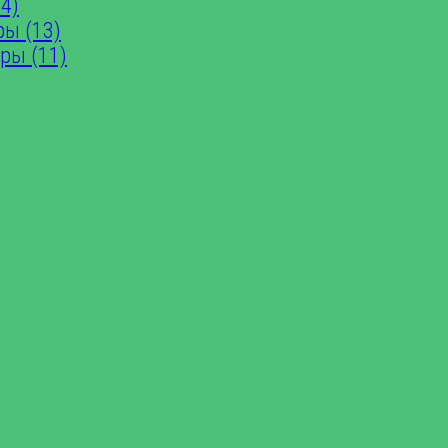
4)
ры (13)
ры (11)