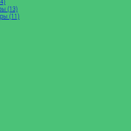
4)
ры (13)
ры (11)