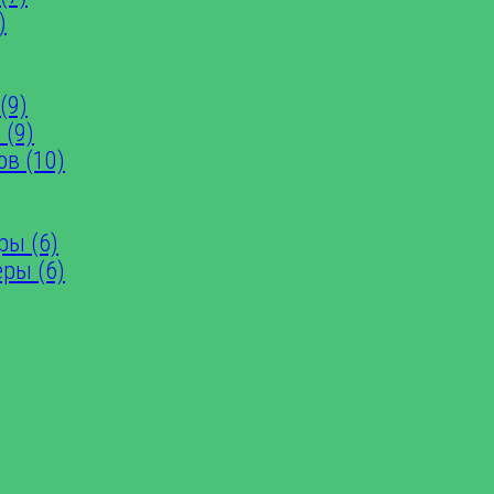
)
(9)
 (9)
ов (10)
ры (6)
еры (6)