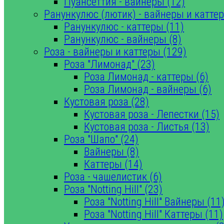
Пуансеттия - вайнеры (12)
Ранункулюс (лютик) - вайнеры и каттер
Ранункулюс - каттеры (11)
Ранункулюс - вайнеры (8)
Роза - вайнеры и каттеры (129)
Роза "Лимонад" (23)
Роза Лимонад - каттеры (6)
Роза Лимонад - вайнеры (6)
Кустовая роза (28)
Кустовая роза - Лепестки (15)
Кустовая роза - Листья (13)
Роза "Шапо" (24)
Вайнеры (8)
Каттеры (14)
Роза - чашелистик (6)
Роза "Notting Hill" (23)
Роза "Notting Hill" Вайнеры (11
Роза "Notting Hill" Каттеры (11)