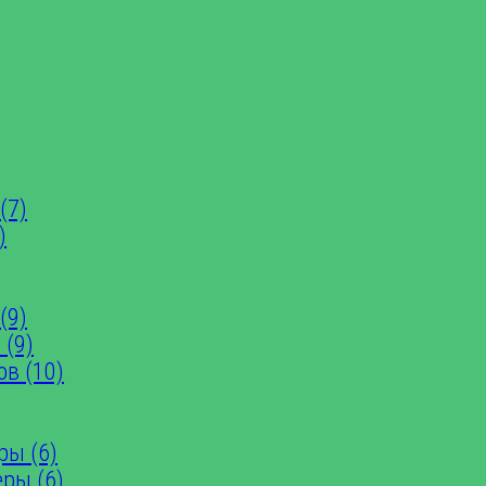
(7)
)
(9)
 (9)
ов (10)
ры (6)
еры (6)