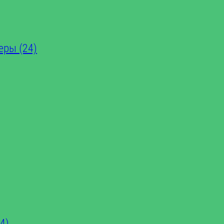
еры (24)
4)