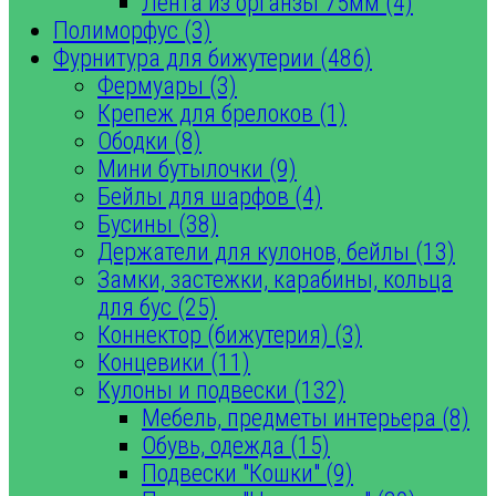
Лента из органзы 75мм (4)
Полиморфус (3)
Фурнитура для бижутерии (486)
Фермуары (3)
Крепеж для брелоков (1)
Ободки (8)
Мини бутылочки (9)
Бейлы для шарфов (4)
Бусины (38)
Держатели для кулонов, бейлы (13)
Замки, застежки, карабины, кольца
для бус (25)
Коннектор (бижутерия) (3)
Концевики (11)
Кулоны и подвески (132)
Мебель, предметы интерьера (8)
Обувь, одежда (15)
Подвески "Кошки" (9)