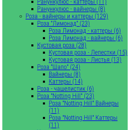
Ранункулюс - каттеры (11)
Ранункулюс - вайнеры (8)
Роза - вайнеры и каттеры (129)
Роза "Лимонад" (23)
Роза Лимонад - каттеры (6)
Роза Лимонад - вайнеры (6)
Кустовая роза (28)
Кустовая роза - Лепестки (15)
Кустовая роза - Листья (13)
Роза "Шапо" (24)
Вайнеры (8)
Каттеры (14)
Роза - чашелистик (6)
Роза "Notting Hill" (23)
Роза "Notting Hill" Вайнеры
(11)
Роза "Notting Hill" Каттеры
(11)