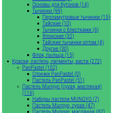
Основы для бутонов (14)
Тычинки (99)
Перламутровые тычинки (15)
Тайские (10)
Тычинки с блестками (6)
Японские (32)
Тайские тычинки оптом (4)
Другие (30)
Флок, пыльца (15)
Краски, пастель, пигменты, кисти (272)
PanPastel (102)
Спонжи PanPastel (0)
Пастель PanPastel (51)
Пастель Mungyo (сухая, масляная)
(116)
Наборы пастели MUNGYO (7)
Пастель Mungyo, сухая (47)
Пастель Mungyo, масляная (62)