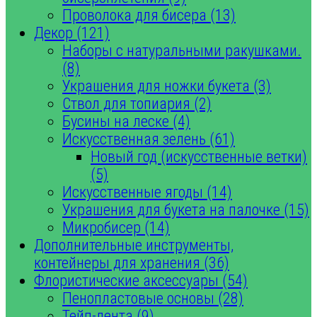
Проволока для бисера (13)
Декор (121)
Наборы с натуральными ракушками.
(8)
Украшения для ножки букета (3)
Ствол для топиария (2)
Бусины на леске (4)
Искусственная зелень (61)
Новый год (искусственные ветки)
(5)
Искусственные ягоды (14)
Украшения для букета на палочке (15)
Микробисер (14)
Дополнительные инструменты,
контейнеры для хранения (36)
Флористические аксессуары (54)
Пенопластовые основы (28)
Тейп-лента (9)