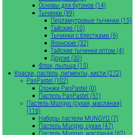
Основы для бутонов (14)
Тычинки (99)
Перламутровые тычинки (15)
Тайские (10)
Тычинки с блестками (6)
Японские (32)
Тайские тычинки оптом (4)
Другие (30)
Флок, пыльца (15)
Краски, пастель, пигменты, кисти (272)
PanPastel (102)
Спонжи PanPastel (0)
Пастель PanPastel (51)
Пастель Mungyo (сухая, масляная)
(116)
Наборы пастели MUNGYO (7)
Пастель Mungyo, сухая (47)
Пастель Mungyo, масляная (62)