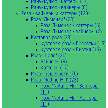
Ранункулюс - каттеры (11)
Ранункулюс - вайнеры (8)
Роза - вайнеры и каттеры (129)
Роза "Лимонад" (23)
Роза Лимонад - каттеры (6)
Роза Лимонад - вайнеры (6)
Кустовая роза (28)
Кустовая роза - Лепестки (15)
Кустовая роза - Листья (13)
Роза "Шапо" (24)
Вайнеры (8)
Каттеры (14)
Роза - чашелистик (6)
Роза "Notting Hill" (23)
Роза "Notting Hill" Вайнеры
(11)
Роза "Notting Hill" Каттеры
(11)