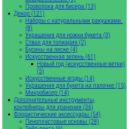
Проволока для бисера (13)
Декор (121)
Наборы с натуральными ракушками.
(8)
Украшения для ножки букета (3)
Ствол для топиария (2)
Бусины на леске (4)
Искусственная зелень (61)
Новый год (искусственные ветки)
(5)
Искусственные ягоды (14)
Украшения для букета на палочке (15)
Микробисер (14)
Дополнительные инструменты,
контейнеры для хранения (36)
Флористические аксессуары (54)
Пенопластовые основы (28)
Тейп-лента (9)