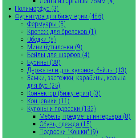
Лента из органзы 75мм (4)
Полиморфус (3)
Фурнитура для бижутерии (486)
Фермуары (3)
Крепеж для брелоков (1)
Ободки (8)
Мини бутылочки (9)
Бейлы для шарфов (4)
Бусины (38)
Держатели для кулонов, бейлы (13)
Замки, застежки, карабины, кольца
для бус (25)
Коннектор (бижутерия) (3)
Концевики (11)
Кулоны и подвески (132)
Мебель, предметы интерьера (8)
Обувь, одежда (15)
Подвески "Кошки" (9)