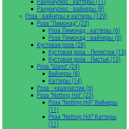
Ранункулюс - каттеры (11)
Ранункулюс - вайнеры (8)
Роза - вайнеры и каттеры (129)
Роза "Лимонад" (23)
Роза Лимонад - каттеры (6)
Роза Лимонад - вайнеры (6)
Кустовая роза (28)
Кустовая роза - Лепестки (15)
Кустовая роза - Листья (13)
Роза "Шапо" (24)
Вайнеры (8)
Каттеры (14)
Роза - чашелистик (6)
Роза "Notting Hill" (23)
Роза "Notting Hill" Вайнеры
(11)
Роза "Notting Hill" Каттеры
(11)