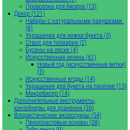
Проволока для бисера (13)
Декор (121)
Наборы с натуральными ракушками.
(8)
Украшения для ножки букета (3)
Ствол для топиария (2)
Бусины на леске (4)
Искусственная зелень (61)
Новый год (искусственные ветки)
(5)
Искусственные ягоды (14)
Украшения для букета на палочке (15)
Микробисер (14)
Дополнительные инструменты,
контейнеры для хранения (36)
Флористические аксессуары (54)
Пенопластовые основы (28)
Тейп-лента (9)