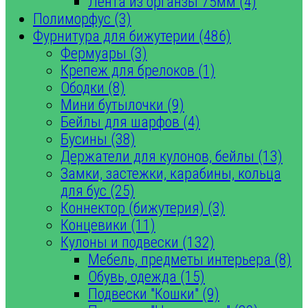
Лента из органзы 75мм (4)
Полиморфус (3)
Фурнитура для бижутерии (486)
Фермуары (3)
Крепеж для брелоков (1)
Ободки (8)
Мини бутылочки (9)
Бейлы для шарфов (4)
Бусины (38)
Держатели для кулонов, бейлы (13)
Замки, застежки, карабины, кольца
для бус (25)
Коннектор (бижутерия) (3)
Концевики (11)
Кулоны и подвески (132)
Мебель, предметы интерьера (8)
Обувь, одежда (15)
Подвески "Кошки" (9)