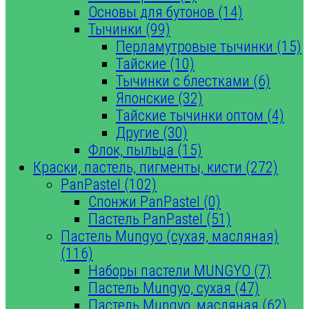
Основы для бутонов (14)
Тычинки (99)
Перламутровые тычинки (15)
Тайские (10)
Тычинки с блестками (6)
Японские (32)
Тайские тычинки оптом (4)
Другие (30)
Флок, пыльца (15)
Краски, пастель, пигменты, кисти (272)
PanPastel (102)
Спонжи PanPastel (0)
Пастель PanPastel (51)
Пастель Mungyo (сухая, масляная)
(116)
Наборы пастели MUNGYO (7)
Пастель Mungyo, сухая (47)
Пастель Mungyo, масляная (62)