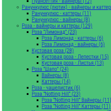
Пуансеттия - вайнеры (12)
Ранункулюс (лютик) - вайнеры и каттер
Ранункулюс - каттеры (11)
Ранункулюс - вайнеры (8)
Роза - вайнеры и каттеры (129)
Роза "Лимонад" (23)
Роза Лимонад - каттеры (6)
Роза Лимонад - вайнеры (6)
Кустовая роза (28)
Кустовая роза - Лепестки (15)
Кустовая роза - Листья (13)
Роза "Шапо" (24)
Вайнеры (8)
Каттеры (14)
Роза - чашелистик (6)
Роза "Notting Hill" (23)
Роза "Notting Hill" Вайнеры (11
Роза "Notting Hill" Каттеры (11)