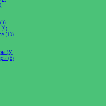
)
(9)
 (9)
ов (10)
ры (6)
еры (6)