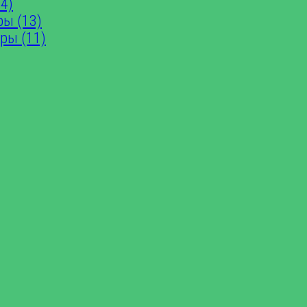
4)
ры (13)
ры (11)