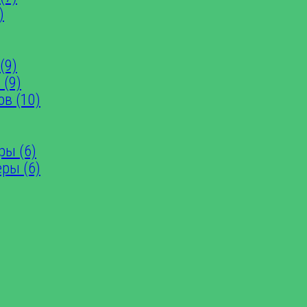
)
(9)
 (9)
ов (10)
ры (6)
еры (6)