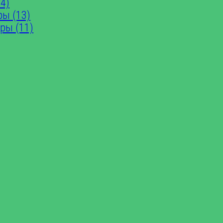
4)
ры (13)
ры (11)