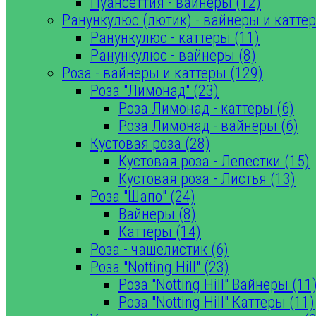
Пуансеттия - вайнеры (12)
Ранункулюс (лютик) - вайнеры и каттер
Ранункулюс - каттеры (11)
Ранункулюс - вайнеры (8)
Роза - вайнеры и каттеры (129)
Роза "Лимонад" (23)
Роза Лимонад - каттеры (6)
Роза Лимонад - вайнеры (6)
Кустовая роза (28)
Кустовая роза - Лепестки (15)
Кустовая роза - Листья (13)
Роза "Шапо" (24)
Вайнеры (8)
Каттеры (14)
Роза - чашелистик (6)
Роза "Notting Hill" (23)
Роза "Notting Hill" Вайнеры (11
Роза "Notting Hill" Каттеры (11)