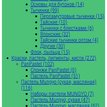
Основы для бутонов (14)
Тычинки (99)
Перламутровые тычинки (15)
Тайские (10)
Тычинки с блестками (6)
Японские (32)
Тайские тычинки оптом (4)
Другие (30)
Флок, пыльца (15)
Краски, пастель, пигменты, кисти (272)
PanPastel (102)
Спонжи PanPastel (0)
Пастель PanPastel (51)
Пастель Mungyo (сухая, масляная)
(116)
Наборы пастели MUNGYO (7)
Пастель Mungyo, сухая (47)
Пастель Mungyo, масляная (62)