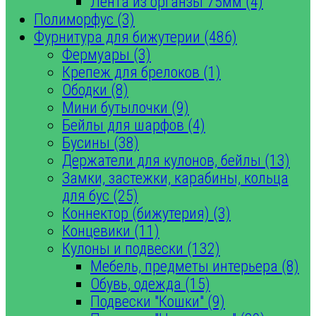
Лента из органзы 75мм (4)
Полиморфус (3)
Фурнитура для бижутерии (486)
Фермуары (3)
Крепеж для брелоков (1)
Ободки (8)
Мини бутылочки (9)
Бейлы для шарфов (4)
Бусины (38)
Держатели для кулонов, бейлы (13)
Замки, застежки, карабины, кольца
для бус (25)
Коннектор (бижутерия) (3)
Концевики (11)
Кулоны и подвески (132)
Мебель, предметы интерьера (8)
Обувь, одежда (15)
Подвески "Кошки" (9)