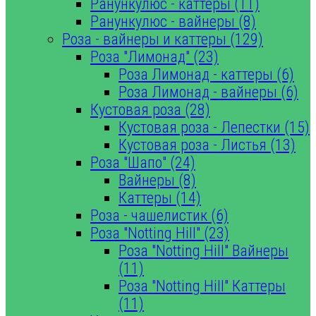
Ранункулюс - каттеры (11)
Ранункулюс - вайнеры (8)
Роза - вайнеры и каттеры (129)
Роза "Лимонад" (23)
Роза Лимонад - каттеры (6)
Роза Лимонад - вайнеры (6)
Кустовая роза (28)
Кустовая роза - Лепестки (15)
Кустовая роза - Листья (13)
Роза "Шапо" (24)
Вайнеры (8)
Каттеры (14)
Роза - чашелистик (6)
Роза "Notting Hill" (23)
Роза "Notting Hill" Вайнеры
(11)
Роза "Notting Hill" Каттеры
(11)