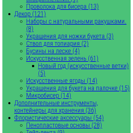
Проволока для бисера (13)
Декор (121)
Наборы с натуральными ракушками.
(8)
Украшения для ножки букета (3)
Ствол для топиария (2)
Бусины на леске (4)
Искусственная зелень (61)
Новый год (искусственные ветки)
(5)
Искусственные ягоды (14)
Украшения для букета на палочке (15)
Микробисер (14)
Дополнительные инструменты,
контейнеры для хранения (36)
Флористические аксессуары (54)
Пенопластовые основы (28)
Тейп-лента (9)