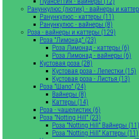
Пуансеттия - вайнеры (12)
Ранункулюс (лютик) - вайнеры и каттер
Ранункулюс - каттеры (11)
Ранункулюс - вайнеры (8)
Роза - вайнеры и каттеры (129)
Роза "Лимонад" (23)
Роза Лимонад - каттеры (6)
Роза Лимонад - вайнеры (6)
Кустовая роза (28)
Кустовая роза - Лепестки (15)
Кустовая роза - Листья (13)
Роза "Шапо" (24)
Вайнеры (8)
Каттеры (14)
Роза - чашелистик (6)
Роза "Notting Hill" (23)
Роза "Notting Hill" Вайнеры (11
Роза "Notting Hill" Каттеры (11)