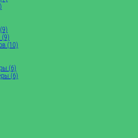
)
(9)
 (9)
ов (10)
ры (6)
еры (6)