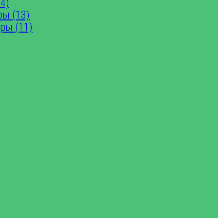
4)
ры (13)
ры (11)