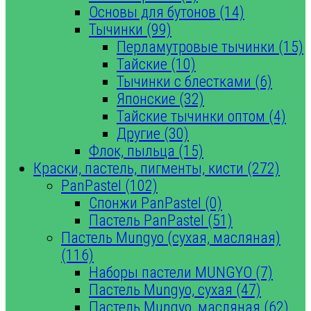
Основы для бутонов (14)
Тычинки (99)
Перламутровые тычинки (15)
Тайские (10)
Тычинки с блестками (6)
Японские (32)
Тайские тычинки оптом (4)
Другие (30)
Флок, пыльца (15)
Краски, пастель, пигменты, кисти (272)
PanPastel (102)
Спонжи PanPastel (0)
Пастель PanPastel (51)
Пастель Mungyo (сухая, масляная)
(116)
Наборы пастели MUNGYO (7)
Пастель Mungyo, сухая (47)
Пастель Mungyo, масляная (62)