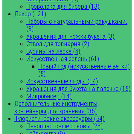
Проволока для бисера (13)
Декор (121)
Наборы с натуральными ракушками.
(8)
Украшения для ножки букета (3)
Ствол для топиария (2)
Бусины на леске (4)
Искусственная зелень (61)
Новый год (искусственные ветки)
(5)
Искусственные ягоды (14)
Украшения для букета на палочке (15)
Микробисер (14)
Дополнительные инструменты,
контейнеры для хранения (36)
Флористические аксессуары (54)
Пенопластовые основы (28)
Тейп-лента (9)