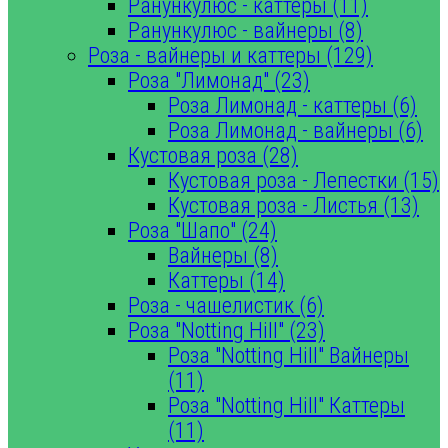
Ранункулюс - каттеры (11)
Ранункулюс - вайнеры (8)
Роза - вайнеры и каттеры (129)
Роза "Лимонад" (23)
Роза Лимонад - каттеры (6)
Роза Лимонад - вайнеры (6)
Кустовая роза (28)
Кустовая роза - Лепестки (15)
Кустовая роза - Листья (13)
Роза "Шапо" (24)
Вайнеры (8)
Каттеры (14)
Роза - чашелистик (6)
Роза "Notting Hill" (23)
Роза "Notting Hill" Вайнеры
(11)
Роза "Notting Hill" Каттеры
(11)