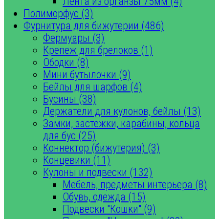
Лента из органзы 75мм (4)
Полиморфус (3)
Фурнитура для бижутерии (486)
Фермуары (3)
Крепеж для брелоков (1)
Ободки (8)
Мини бутылочки (9)
Бейлы для шарфов (4)
Бусины (38)
Держатели для кулонов, бейлы (13)
Замки, застежки, карабины, кольца
для бус (25)
Коннектор (бижутерия) (3)
Концевики (11)
Кулоны и подвески (132)
Мебель, предметы интерьера (8)
Обувь, одежда (15)
Подвески "Кошки" (9)