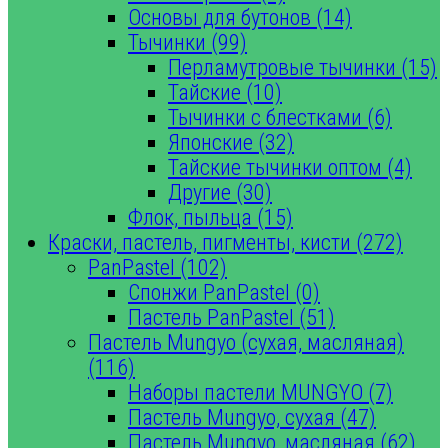
Основы для бутонов (14)
Тычинки (99)
Перламутровые тычинки (15)
Тайские (10)
Тычинки с блестками (6)
Японские (32)
Тайские тычинки оптом (4)
Другие (30)
Флок, пыльца (15)
Краски, пастель, пигменты, кисти (272)
PanPastel (102)
Спонжи PanPastel (0)
Пастель PanPastel (51)
Пастель Mungyo (сухая, масляная)
(116)
Наборы пастели MUNGYO (7)
Пастель Mungyo, сухая (47)
Пастель Mungyo, масляная (62)