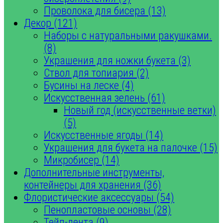
Проволока для бисера (13)
Декор (121)
Наборы с натуральными ракушками.
(8)
Украшения для ножки букета (3)
Ствол для топиария (2)
Бусины на леске (4)
Искусственная зелень (61)
Новый год (искусственные ветки)
(5)
Искусственные ягоды (14)
Украшения для букета на палочке (15)
Микробисер (14)
Дополнительные инструменты,
контейнеры для хранения (36)
Флористические аксессуары (54)
Пенопластовые основы (28)
Тейп-лента (9)