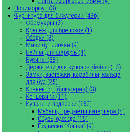
Лента из органзы 75мм (4)
Полиморфус (3)
Фурнитура для бижутерии (486)
Фермуары (3)
Крепеж для брелоков (1)
Ободки (8)
Мини бутылочки (9)
Бейлы для шарфов (4)
Бусины (38)
Держатели для кулонов, бейлы (13)
Замки, застежки, карабины, кольца
для бус (25)
Коннектор (бижутерия) (3)
Концевики (11)
Кулоны и подвески (132)
Мебель, предметы интерьера (8)
Обувь, одежда (15)
Подвески "Кошки" (9)