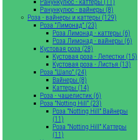
Ранункулюс - каттеры (11)
Ранункулюс - вайнеры (8)
Роза - вайнеры и каттеры (129)
Роза "Лимонад" (23)
Роза Лимонад - каттеры (6)
Роза Лимонад - вайнеры (6)
Кустовая роза (28)
Кустовая роза - Лепестки (15)
Кустовая роза - Листья (13)
Роза "Шапо" (24)
Вайнеры (8)
Каттеры (14)
Роза - чашелистик (6)
Роза "Notting Hill" (23)
Роза "Notting Hill" Вайнеры
(11)
Роза "Notting Hill" Каттеры
(11)