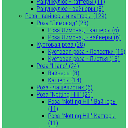
Ранункулюс - каттеры (11)
Ранункулюс - вайнеры (8)
Роза - вайнеры и каттеры (129)
Роза "Лимонад" (23)
Роза Лимонад - каттеры (6)
Роза Лимонад - вайнеры (6)
Кустовая роза (28)
Кустовая роза - Лепестки (15)
Кустовая роза - Листья (13)
Роза "Шапо" (24)
Вайнеры (8)
Каттеры (14)
Роза - чашелистик (6)
Роза "Notting Hill" (23)
Роза "Notting Hill" Вайнеры
(11)
Роза "Notting Hill" Каттеры
(11)