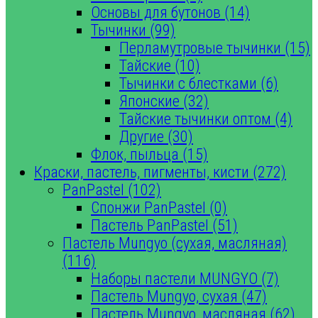
Основы для бутонов (14)
Тычинки (99)
Перламутровые тычинки (15)
Тайские (10)
Тычинки с блестками (6)
Японские (32)
Тайские тычинки оптом (4)
Другие (30)
Флок, пыльца (15)
Краски, пастель, пигменты, кисти (272)
PanPastel (102)
Спонжи PanPastel (0)
Пастель PanPastel (51)
Пастель Mungyo (сухая, масляная)
(116)
Наборы пастели MUNGYO (7)
Пастель Mungyo, сухая (47)
Пастель Mungyo, масляная (62)