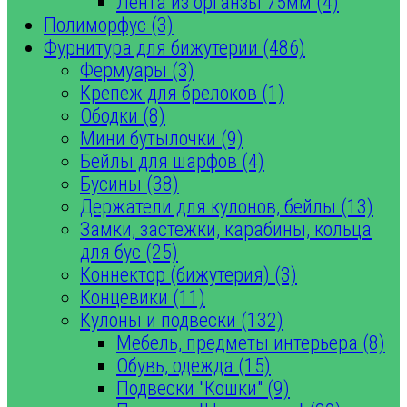
Лента из органзы 75мм (4)
Полиморфус (3)
Фурнитура для бижутерии (486)
Фермуары (3)
Крепеж для брелоков (1)
Ободки (8)
Мини бутылочки (9)
Бейлы для шарфов (4)
Бусины (38)
Держатели для кулонов, бейлы (13)
Замки, застежки, карабины, кольца
для бус (25)
Коннектор (бижутерия) (3)
Концевики (11)
Кулоны и подвески (132)
Мебель, предметы интерьера (8)
Обувь, одежда (15)
Подвески "Кошки" (9)