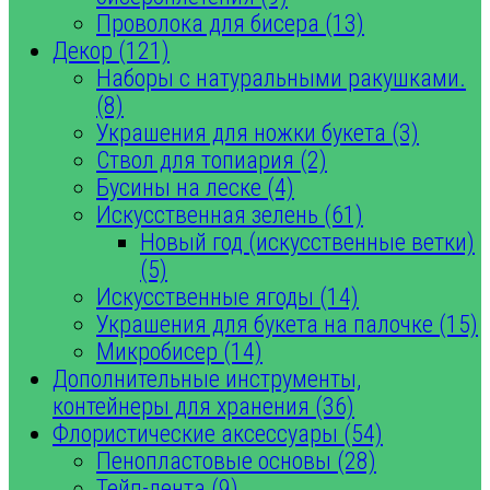
Проволока для бисера (13)
Декор (121)
Наборы с натуральными ракушками.
(8)
Украшения для ножки букета (3)
Ствол для топиария (2)
Бусины на леске (4)
Искусственная зелень (61)
Новый год (искусственные ветки)
(5)
Искусственные ягоды (14)
Украшения для букета на палочке (15)
Микробисер (14)
Дополнительные инструменты,
контейнеры для хранения (36)
Флористические аксессуары (54)
Пенопластовые основы (28)
Тейп-лента (9)