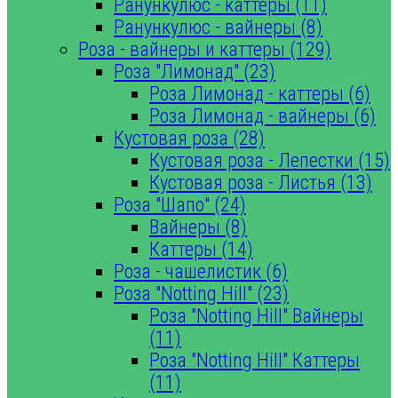
Ранункулюс - каттеры (11)
Ранункулюс - вайнеры (8)
Роза - вайнеры и каттеры (129)
Роза "Лимонад" (23)
Роза Лимонад - каттеры (6)
Роза Лимонад - вайнеры (6)
Кустовая роза (28)
Кустовая роза - Лепестки (15)
Кустовая роза - Листья (13)
Роза "Шапо" (24)
Вайнеры (8)
Каттеры (14)
Роза - чашелистик (6)
Роза "Notting Hill" (23)
Роза "Notting Hill" Вайнеры
(11)
Роза "Notting Hill" Каттеры
(11)