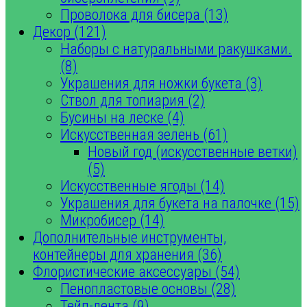
Проволока для бисера (13)
Декор (121)
Наборы с натуральными ракушками.
(8)
Украшения для ножки букета (3)
Ствол для топиария (2)
Бусины на леске (4)
Искусственная зелень (61)
Новый год (искусственные ветки)
(5)
Искусственные ягоды (14)
Украшения для букета на палочке (15)
Микробисер (14)
Дополнительные инструменты,
контейнеры для хранения (36)
Флористические аксессуары (54)
Пенопластовые основы (28)
Тейп-лента (9)