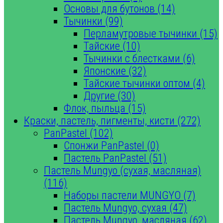
Основы для бутонов (14)
Тычинки (99)
Перламутровые тычинки (15)
Тайские (10)
Тычинки с блестками (6)
Японские (32)
Тайские тычинки оптом (4)
Другие (30)
Флок, пыльца (15)
Краски, пастель, пигменты, кисти (272)
PanPastel (102)
Спонжи PanPastel (0)
Пастель PanPastel (51)
Пастель Mungyo (сухая, масляная)
(116)
Наборы пастели MUNGYO (7)
Пастель Mungyo, сухая (47)
Пастель Mungyo, масляная (62)