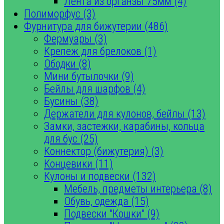
Лента из органзы 75мм (4)
Полиморфус (3)
Фурнитура для бижутерии (486)
Фермуары (3)
Крепеж для брелоков (1)
Ободки (8)
Мини бутылочки (9)
Бейлы для шарфов (4)
Бусины (38)
Держатели для кулонов, бейлы (13)
Замки, застежки, карабины, кольца
для бус (25)
Коннектор (бижутерия) (3)
Концевики (11)
Кулоны и подвески (132)
Мебель, предметы интерьера (8)
Обувь, одежда (15)
Подвески "Кошки" (9)