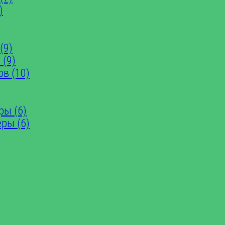
)
(9)
 (9)
ов (10)
ры (6)
еры (6)