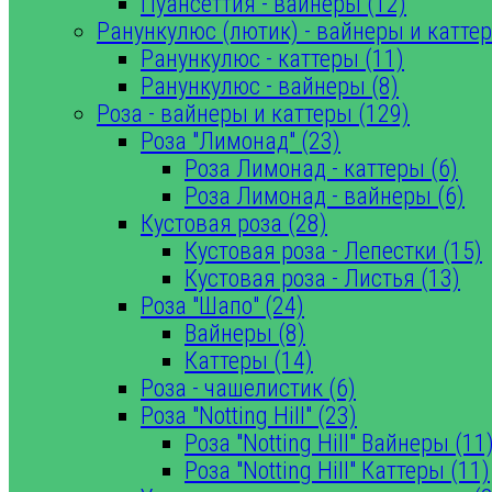
Пуансеттия - вайнеры (12)
Ранункулюс (лютик) - вайнеры и каттер
Ранункулюс - каттеры (11)
Ранункулюс - вайнеры (8)
Роза - вайнеры и каттеры (129)
Роза "Лимонад" (23)
Роза Лимонад - каттеры (6)
Роза Лимонад - вайнеры (6)
Кустовая роза (28)
Кустовая роза - Лепестки (15)
Кустовая роза - Листья (13)
Роза "Шапо" (24)
Вайнеры (8)
Каттеры (14)
Роза - чашелистик (6)
Роза "Notting Hill" (23)
Роза "Notting Hill" Вайнеры (11
Роза "Notting Hill" Каттеры (11)