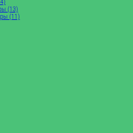
4)
ры (13)
ры (11)