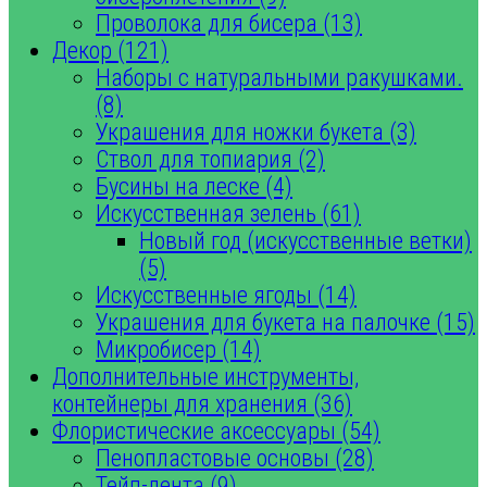
Проволока для бисера (13)
Декор (121)
Наборы с натуральными ракушками.
(8)
Украшения для ножки букета (3)
Ствол для топиария (2)
Бусины на леске (4)
Искусственная зелень (61)
Новый год (искусственные ветки)
(5)
Искусственные ягоды (14)
Украшения для букета на палочке (15)
Микробисер (14)
Дополнительные инструменты,
контейнеры для хранения (36)
Флористические аксессуары (54)
Пенопластовые основы (28)
Тейп-лента (9)