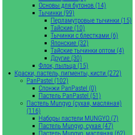
Основы для бутонов (14)
Тычинки (99)
Перламутровые тычинки (15)
Тайские (10)
Тычинки с блестками (6)
Японские (32)
Тайские тычинки оптом (4)
Другие (30)
Флок, пыльца (15)
Краски, пастель, пигменты, кисти (272)
PanPastel (102)
Спонжи PanPastel (0)
Пастель PanPastel (51)
Пастель Mungyo (сухая, масляная)
(116)
Наборы пастели MUNGYO (7)
Пастель Mungyo, сухая (47)
Пастель Mungyo, масляная (62)