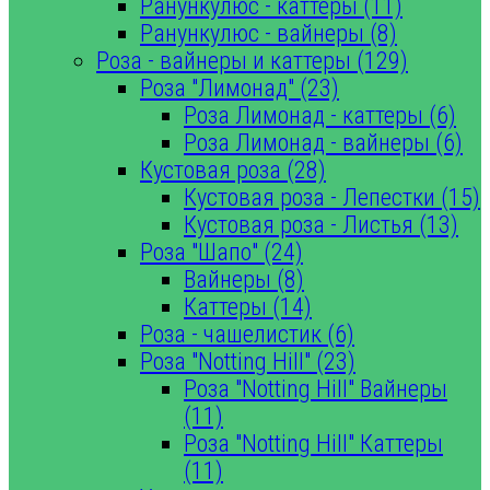
Ранункулюс - каттеры (11)
Ранункулюс - вайнеры (8)
Роза - вайнеры и каттеры (129)
Роза "Лимонад" (23)
Роза Лимонад - каттеры (6)
Роза Лимонад - вайнеры (6)
Кустовая роза (28)
Кустовая роза - Лепестки (15)
Кустовая роза - Листья (13)
Роза "Шапо" (24)
Вайнеры (8)
Каттеры (14)
Роза - чашелистик (6)
Роза "Notting Hill" (23)
Роза "Notting Hill" Вайнеры
(11)
Роза "Notting Hill" Каттеры
(11)