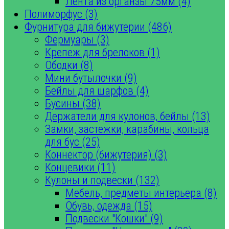
Лента из органзы 75мм (4)
Полиморфус (3)
Фурнитура для бижутерии (486)
Фермуары (3)
Крепеж для брелоков (1)
Ободки (8)
Мини бутылочки (9)
Бейлы для шарфов (4)
Бусины (38)
Держатели для кулонов, бейлы (13)
Замки, застежки, карабины, кольца
для бус (25)
Коннектор (бижутерия) (3)
Концевики (11)
Кулоны и подвески (132)
Мебель, предметы интерьера (8)
Обувь, одежда (15)
Подвески "Кошки" (9)