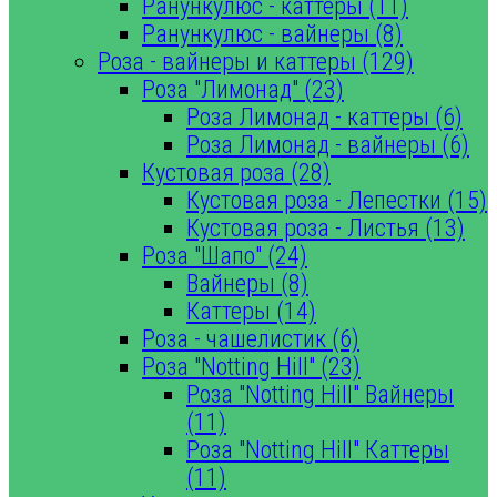
Ранункулюс - каттеры (11)
Ранункулюс - вайнеры (8)
Роза - вайнеры и каттеры (129)
Роза "Лимонад" (23)
Роза Лимонад - каттеры (6)
Роза Лимонад - вайнеры (6)
Кустовая роза (28)
Кустовая роза - Лепестки (15)
Кустовая роза - Листья (13)
Роза "Шапо" (24)
Вайнеры (8)
Каттеры (14)
Роза - чашелистик (6)
Роза "Notting Hill" (23)
Роза "Notting Hill" Вайнеры
(11)
Роза "Notting Hill" Каттеры
(11)