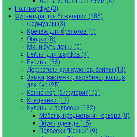
Лента из органзы 75мм (4)
Полиморфус (3)
Фурнитура для бижутерии (486)
Фермуары (3)
Крепеж для брелоков (1)
Ободки (8)
Мини бутылочки (9)
Бейлы для шарфов (4)
Бусины (38)
Держатели для кулонов, бейлы (13)
Замки, застежки, карабины, кольца
для бус (25)
Коннектор (бижутерия) (3)
Концевики (11)
Кулоны и подвески (132)
Мебель, предметы интерьера (8)
Обувь, одежда (15)
Подвески "Кошки" (9)