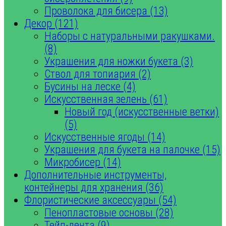
Проволока для бисера (13)
Декор (121)
Наборы с натуральными ракушками.
(8)
Украшения для ножки букета (3)
Ствол для топиария (2)
Бусины на леске (4)
Искусственная зелень (61)
Новый год (искусственные ветки)
(5)
Искусственные ягоды (14)
Украшения для букета на палочке (15)
Микробисер (14)
Дополнительные инструменты,
контейнеры для хранения (36)
Флористические аксессуары (54)
Пенопластовые основы (28)
Тейп-лента (9)