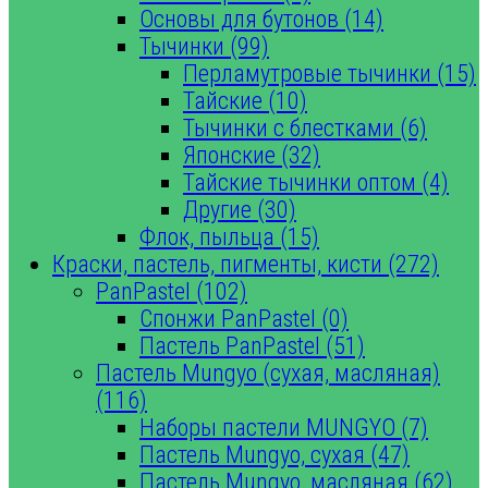
Основы для бутонов (14)
Тычинки (99)
Перламутровые тычинки (15)
Тайские (10)
Тычинки с блестками (6)
Японские (32)
Тайские тычинки оптом (4)
Другие (30)
Флок, пыльца (15)
Краски, пастель, пигменты, кисти (272)
PanPastel (102)
Спонжи PanPastel (0)
Пастель PanPastel (51)
Пастель Mungyo (сухая, масляная)
(116)
Наборы пастели MUNGYO (7)
Пастель Mungyo, сухая (47)
Пастель Mungyo, масляная (62)