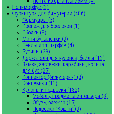
Лента из органзы 75мм (4)
Полиморфус (3)
Фурнитура для бижутерии (486)
Фермуары (3)
Крепеж для брелоков (1)
Ободки (8)
Мини бутылочки (9)
Бейлы для шарфов (4)
Бусины (38)
Держатели для кулонов, бейлы (13)
Замки, застежки, карабины, кольца
для бус (25)
Коннектор (бижутерия) (3)
Концевики (11)
Кулоны и подвески (132)
Мебель, предметы интерьера (8)
Обувь, одежда (15)
Подвески "Кошки" (9)