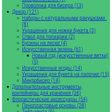
Проволока для бисера (13)
Декор (121)
Наборы с натуральными ракушками.
(8)
Украшения для ножки букета (3)
Ствол для топиария (2)
Бусины на леске (4)
Искусственная зелень (61)
Новый год (искусственные ветки)
(5)
Искусственные ягоды (14)
Украшения для букета на палочке (15)
Микробисер (14)
Дополнительные инструменты,
контейнеры для хранения (36)
Флористические аксессуары (54)
Пенопластовые основы (28)
Тейп-лента (9)