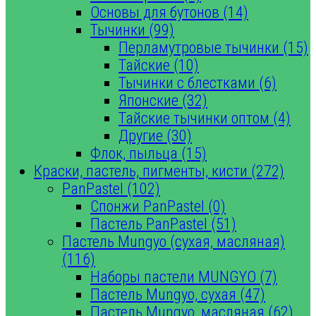
Основы для бутонов (14)
Тычинки (99)
Перламутровые тычинки (15)
Тайские (10)
Тычинки с блестками (6)
Японские (32)
Тайские тычинки оптом (4)
Другие (30)
Флок, пыльца (15)
Краски, пастель, пигменты, кисти (272)
PanPastel (102)
Спонжи PanPastel (0)
Пастель PanPastel (51)
Пастель Mungyo (сухая, масляная)
(116)
Наборы пастели MUNGYO (7)
Пастель Mungyo, сухая (47)
Пастель Mungyo, масляная (62)