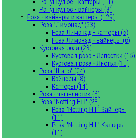
Ранункулюс - каттеры (11)
Ранункулюс - вайнеры (8)
Роза - вайнеры и каттеры (129)
Роза "Лимонад" (23)
Роза Лимонад - каттеры (6)
Роза Лимонад - вайнеры (6)
Кустовая роза (28)
Кустовая роза - Лепестки (15)
Кустовая роза - Листья (13)
Роза "Шапо" (24)
Вайнеры (8)
Каттеры (14)
Роза - чашелистик (6)
Роза "Notting Hill" (23)
Роза "Notting Hill" Вайнеры
(11)
Роза "Notting Hill" Каттеры
(11)