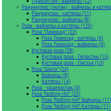
Пуансеттия - вайнеры (12)
Ранункулюс (лютик) - вайнеры и каттер
Ранункулюс - каттеры (11)
Ранункулюс - вайнеры (8)
Роза - вайнеры и каттеры (129)
Роза "Лимонад" (23)
Роза Лимонад - каттеры (6)
Роза Лимонад - вайнеры (6)
Кустовая роза (28)
Кустовая роза - Лепестки (15)
Кустовая роза - Листья (13)
Роза "Шапо" (24)
Вайнеры (8)
Каттеры (14)
Роза - чашелистик (6)
Роза "Notting Hill" (23)
Роза "Notting Hill" Вайнеры (11
Роза "Notting Hill" Каттеры (11)