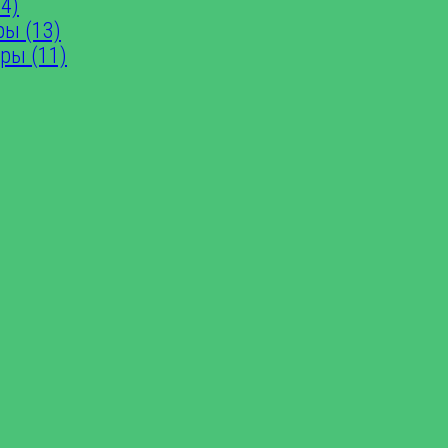
4)
ры (13)
ры (11)