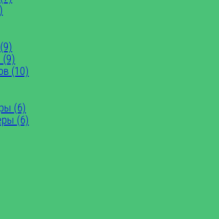
)
(9)
 (9)
ов (10)
ры (6)
еры (6)