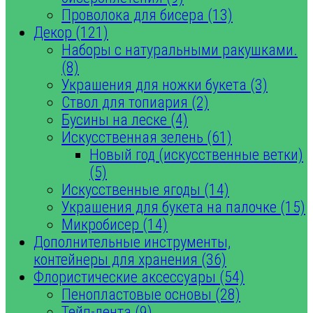
Проволока для бисера (13)
Декор (121)
Наборы с натуральными ракушками.
(8)
Украшения для ножки букета (3)
Ствол для топиария (2)
Бусины на леске (4)
Искусственная зелень (61)
Новый год (искусственные ветки)
(5)
Искусственные ягоды (14)
Украшения для букета на палочке (15)
Микробисер (14)
Дополнительные инструменты,
контейнеры для хранения (36)
Флористические аксессуары (54)
Пенопластовые основы (28)
Тейп-лента (9)