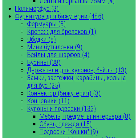
Лента из органзы 75мм (4)
Полиморфус (3)
Фурнитура для бижутерии (486)
Фермуары (3)
Крепеж для брелоков (1)
Ободки (8)
Мини бутылочки (9)
Бейлы для шарфов (4)
Бусины (38)
Держатели для кулонов, бейлы (13)
Замки, застежки, карабины, кольца
для бус (25)
Коннектор (бижутерия) (3)
Концевики (11)
Кулоны и подвески (132)
Мебель, предметы интерьера (8)
Обувь, одежда (15)
Подвески "Кошки" (9)