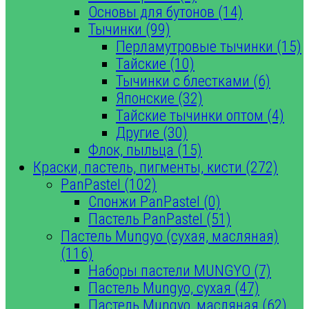
Основы для бутонов (14)
Тычинки (99)
Перламутровые тычинки (15)
Тайские (10)
Тычинки с блестками (6)
Японские (32)
Тайские тычинки оптом (4)
Другие (30)
Флок, пыльца (15)
Краски, пастель, пигменты, кисти (272)
PanPastel (102)
Спонжи PanPastel (0)
Пастель PanPastel (51)
Пастель Mungyo (сухая, масляная)
(116)
Наборы пастели MUNGYO (7)
Пастель Mungyo, сухая (47)
Пастель Mungyo, масляная (62)