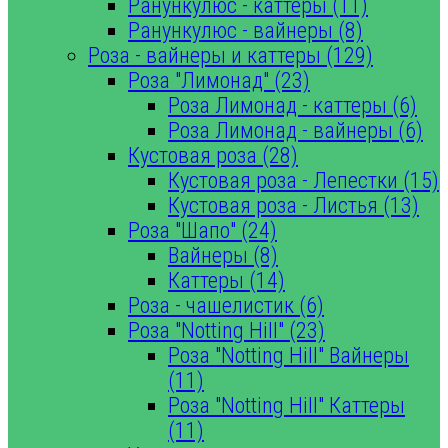
Ранункулюс - каттеры (11)
Ранункулюс - вайнеры (8)
Роза - вайнеры и каттеры (129)
Роза "Лимонад" (23)
Роза Лимонад - каттеры (6)
Роза Лимонад - вайнеры (6)
Кустовая роза (28)
Кустовая роза - Лепестки (15)
Кустовая роза - Листья (13)
Роза "Шапо" (24)
Вайнеры (8)
Каттеры (14)
Роза - чашелистик (6)
Роза "Notting Hill" (23)
Роза "Notting Hill" Вайнеры
(11)
Роза "Notting Hill" Каттеры
(11)