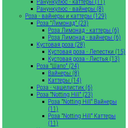
Ранункулюс - каттеры (11)
Ранункулюс - вайнеры (8)
Роза - вайнеры и каттеры (129)
Роза "Лимонад" (23)
Роза Лимонад - каттеры (6)
Роза Лимонад - вайнеры (6)
Кустовая роза (28)
Кустовая роза - Лепестки (15)
Кустовая роза - Листья (13)
Роза "Шапо" (24)
Вайнеры (8)
Каттеры (14)
Роза - чашелистик (6)
Роза "Notting Hill" (23)
Роза "Notting Hill" Вайнеры
(11)
Роза "Notting Hill" Каттеры
(11)