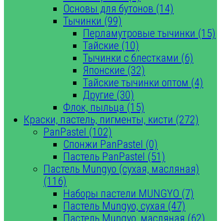
Основы для бутонов (14)
Тычинки (99)
Перламутровые тычинки (15)
Тайские (10)
Тычинки с блестками (6)
Японские (32)
Тайские тычинки оптом (4)
Другие (30)
Флок, пыльца (15)
Краски, пастель, пигменты, кисти (272)
PanPastel (102)
Спонжи PanPastel (0)
Пастель PanPastel (51)
Пастель Mungyo (сухая, масляная)
(116)
Наборы пастели MUNGYO (7)
Пастель Mungyo, сухая (47)
Пастель Mungyo, масляная (62)