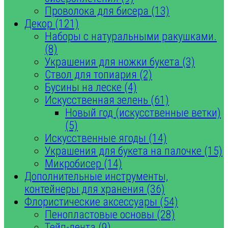
Проволока для бисера (13)
Декор (121)
Наборы с натуральными ракушками.
(8)
Украшения для ножки букета (3)
Ствол для топиария (2)
Бусины на леске (4)
Искусственная зелень (61)
Новый год (искусственные ветки)
(5)
Искусственные ягоды (14)
Украшения для букета на палочке (15)
Микробисер (14)
Дополнительные инструменты,
контейнеры для хранения (36)
Флористические аксессуары (54)
Пенопластовые основы (28)
Тейп-лента (9)