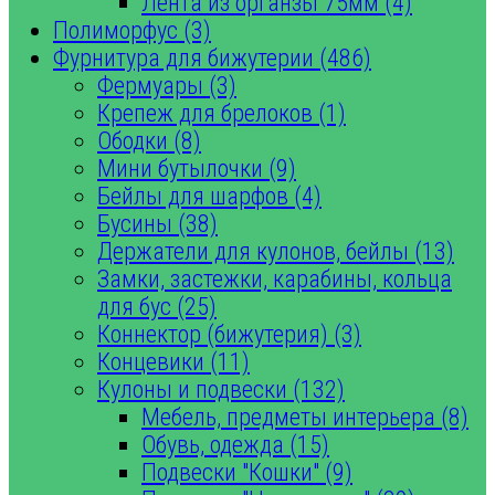
Лента из органзы 75мм (4)
Полиморфус (3)
Фурнитура для бижутерии (486)
Фермуары (3)
Крепеж для брелоков (1)
Ободки (8)
Мини бутылочки (9)
Бейлы для шарфов (4)
Бусины (38)
Держатели для кулонов, бейлы (13)
Замки, застежки, карабины, кольца
для бус (25)
Коннектор (бижутерия) (3)
Концевики (11)
Кулоны и подвески (132)
Мебель, предметы интерьера (8)
Обувь, одежда (15)
Подвески "Кошки" (9)